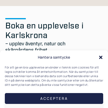
Boka en upplevelse i
Karlskrona
– upplev äventyr, natur och
skärgårdens frihet.
Hantera samtycke
ADRENALINTUR
För att ge en bra upplevelse använder vi teknik som cookies för att
lagra och/eller komma åt enhetsinformation. När du samtycker till
dessa tekniker kan vi behandla data som surfbeteende eller unika
ID:n på denna webbplats. Om du inte samtycker eller om du återkallar
ditt samtycke kan detta påverka vissa funktioner negativt.
ACCEPTERA