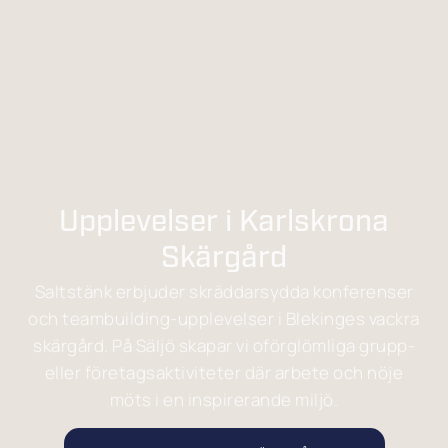
Upplevelser i Karlskrona
Skärgård
Saltstänk erbjuder skräddarsydda konferenser
och teambuilding-upplevelser i Blekinges vackra
skärgård. På Säljö skapar vi oförglömliga grupp-
eller företagsaktiviteter där arbete och nöje
möts i en inspirerande miljö.